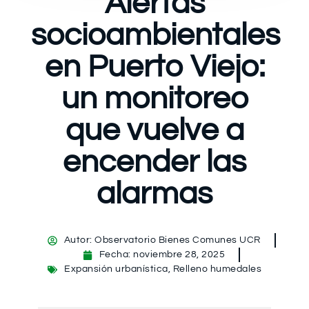
Alertas
socioambientales
en Puerto Viejo:
un monitoreo
que vuelve a
encender las
alarmas
Autor:
Observatorio Bienes Comunes UCR
Fecha:
noviembre 28, 2025
Expansión urbanística
,
Relleno humedales