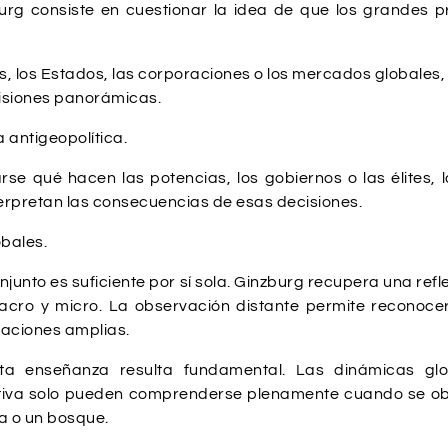
rg consiste en cuestionar la idea de que los grandes 
ios, los Estados, las corporaciones o los mercados globales
isiones panorámicas.
 antigeopolítica.
arse qué hacen las potencias, los gobiernos o las élites
terpretan las consecuencias de esas decisiones.
bales.
junto es suficiente por sí sola. Ginzburg recupera una refl
cro y micro. La observación distante permite reconoce
caciones amplias.
a enseñanza resulta fundamental. Las dinámicas glob
ractiva solo pueden comprenderse plenamente cuando se o
a o un bosque.