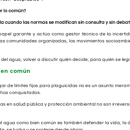
r lo común?
uando las normas se modifican sin consulta y sin debat
 papel garante y actúa como gestor técnico de la incer
e las comunidades organizadas, los movimientos socioambien
 del agua, volver a discutir quién decide, para quién se legi
bien común
ugar de límites fijos para plaguicidas no es un asunto mer
echos conquistados.
as en salud pública y protección ambiental no son irrevers
 el agua como bien común es también defender la vida, la 
uida, se lucha y se protege desde abajo.