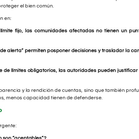
proteger el bien común.
n en:
un límite fijo, las comunidades afectadas no tienen un pu
s de alerta” permiten posponer decisiones y trasladar la c
 de límites obligatorios, las autoridades pueden justifica
parencia y la rendición de cuentas, sino que también prof
s, menos capacidad tienen de defenderse.
o
rgente:
n son “aceptables”?