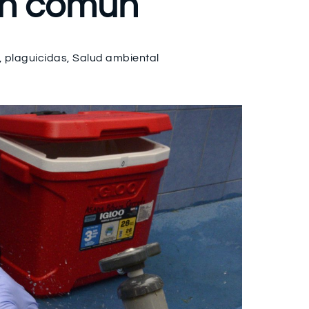
ien común
,
plaguicidas
,
Salud ambiental