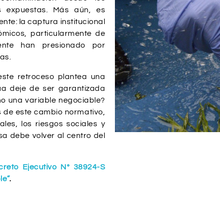
s expuestas. Más aún, es
te: la captura institucional
nómicos, particularmente de
mente han presionado por
as.
ste retroceso plantea una
ua deje de ser garantizada
o una variable negociable?
s de este cambio normativo,
les, los riesgos sociales y
a debe volver al centro del
creto Ejecutivo N° 38924-S
le”
.