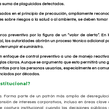
a suma de plaguicidas detectados.
sados en el principio de precaución, ampliamente reconoc
s sobre riesgos a la salud o al ambiente, se deben tomar
rco preventivo por la figura de un “valor de alerta”. En
, las autoridades abrirán un proceso técnico adicional pa
nterrumpir el suministro.
 un enfoque de control preventivo a uno de manejo reactiv
as claras. Aunque se argumenta que esto permitirá una gesti
arantías para las personas usuarias, especialmente en com
unciados por décadas.
stitucional?
. Forma parte de un patrón más amplio de desregulació
ansión de intereses corporativos, incluso en áreas clave c
 captura institucional: cuando las decisiones pública