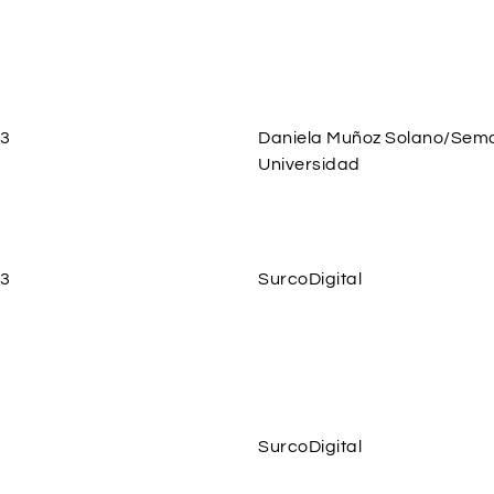
23
Daniela Muñoz Solano/Sem
Universidad
23
SurcoDigital
SurcoDigital