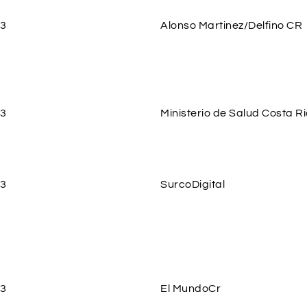
23
Alonso Martinez/Delfino CR
23
Ministerio de Salud Costa R
23
SurcoDigital
23
El MundoCr