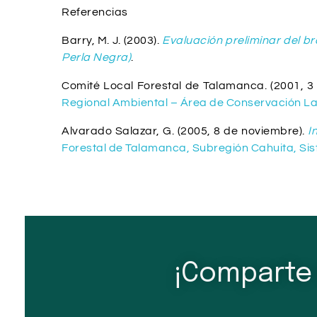
Referencias
Barry, M. J. (2003).
Evaluación preliminar del b
Perla Negra)
.
Comité Local Forestal de Talamanca. (2001, 3 d
Regional Ambiental – Área de Conservación La 
Alvarado Salazar, G. (2005, 8 de noviembre).
I
Forestal de Talamanca, Subregión Cahuita, Si
¡Comparte 