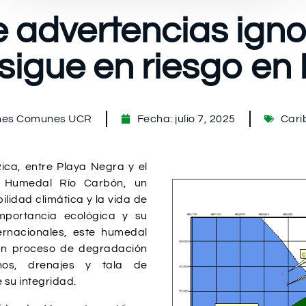
 advertencias ign
sigue en riesgo en
enes Comunes UCR
Fecha:
julio 7, 2025
Cari
ica, entre Playa Negra y el
l Humedal Río Carbón, un
ilidad climática y la vida de
mportancia ecológica y su
ternacionales, este humedal
n proceso de degradación
lenos, drenajes y tala de
su integridad.