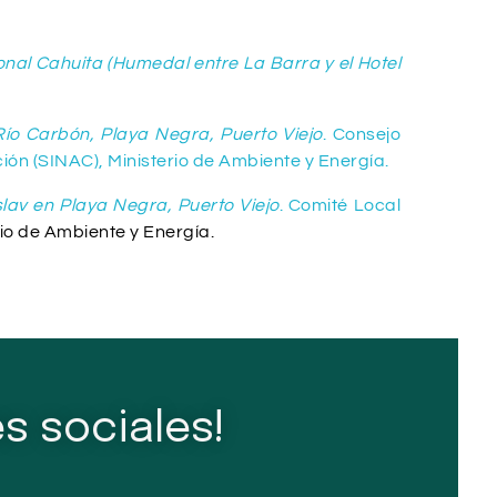
onal Cahuita (Humedal entre La Barra y el Hotel
ío Carbón, Playa Negra, Puerto Viejo
. Consejo
n (SINAC), Ministerio de Ambiente y Energía.
lav en Playa Negra, Puerto Viejo
. Comité Local
io de Ambiente y Energía.
s sociales!