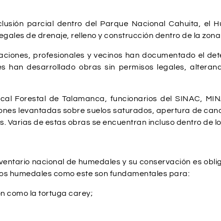
clusión parcial dentro del Parque Nacional Cahuita, el
gales de drenaje, relleno y construcción dentro de la zona
aciones, profesionales y vecinos han documentado el det
han desarrollado obras sin permisos legales, alterando 
cal Forestal de Talamanca, funcionarios del SINAC, MIN
ciones levantadas sobre suelos saturados, apertura de can
os. Varias de estas obras se encuentran incluso dentro de l
nventario nacional de humedales y su conservación es obl
. Los humedales como este son fundamentales para:
ón como la tortuga carey;