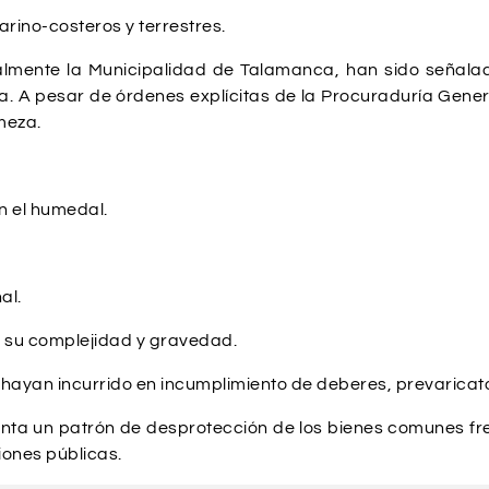
rino-costeros y terrestres.
almente la Municipalidad de Talamanca, han sido señalad
a. A pesar de órdenes explícitas de la Procuraduría Gener
meza.
n el humedal.
al.
or su complejidad y gravedad.
 hayan incurrido en incumplimiento de deberes, prevaricato
ta un patrón de desprotección de los bienes comunes frente
iones públicas.