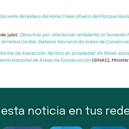
razo este del estero de Hone Creek afuera del Parque Naci
e julio).
Denuncia por afectación ambiental al humedal R
Amistad Caribe, Sistema Nacional de Áreas de Conservació
nforme de inspección técnica en propiedad de Pavel Jaros
stema Nacional de Áreas de Conservación
(SINAC), Minister
esta noticia en tus rede