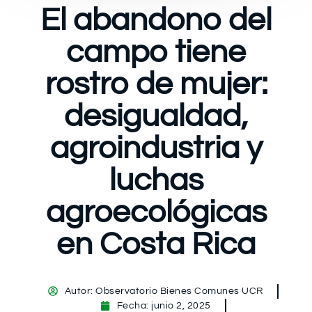
El abandono del
campo tiene
rostro de mujer:
desigualdad,
agroindustria y
luchas
agroecológicas
en Costa Rica
Autor:
Observatorio Bienes Comunes UCR
Fecha:
junio 2, 2025