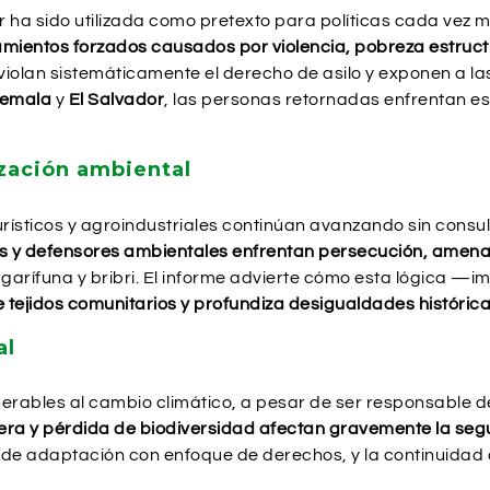
r ha sido utilizada como pretexto para políticas cada vez 
mientos forzados causados por violencia, pobreza estructur
iolan sistemáticamente el derecho de asilo y exponen a la
emala
y
El Salvador
, las personas retornadas enfrentan est
ización ambiental
rísticos y agroindustriales continúan avanzando sin consul
s y defensores ambientales enfrentan persecución, amenaz
a, garífuna y bribri. El informe advierte cómo esta lógica —
tejidos comunitarios y profundiza desigualdades históric
al
rables al cambio climático, a pesar de ser responsable de
ra y pérdida de biodiversidad afectan gravemente la segur
 de adaptación con enfoque de derechos, y la continuidad d