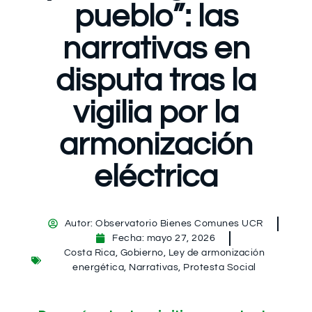
pueblo”: las
narrativas en
disputa tras la
vigilia por la
armonización
eléctrica
Autor:
Observatorio Bienes Comunes UCR
Fecha:
mayo 27, 2026
Costa Rica
,
Gobierno
,
Ley de armonización
energética
,
Narrativas
,
Protesta Social