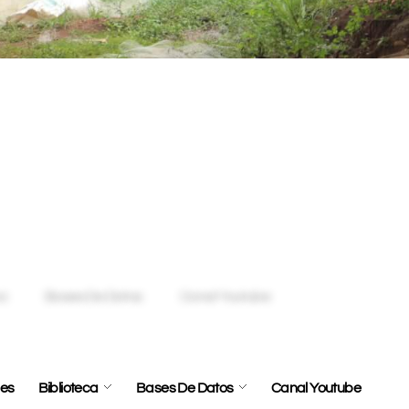
dèjanos saber, llena el
s en contacto contigo.
les
Biblioteca
Bases De Datos
Canal Youtube