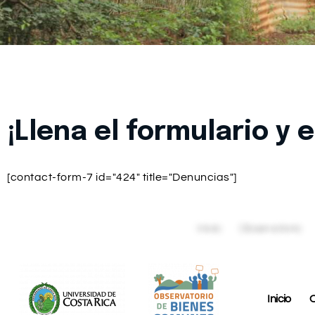
¡Llena el formulario y 
Si conoces o estàs enf
formulario que está a
[contact-form-7 id="424" title="Denuncias"]
Inicio
O