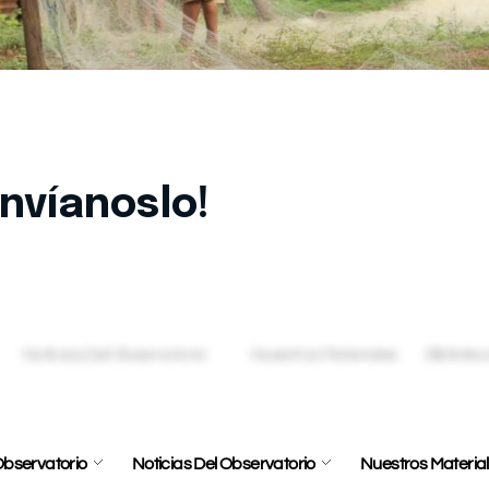
Envíanos tu denuncia
envíanoslo!
rentando algùn conflicto socioambiental en Costa Rica 
 continuación, nosotros lo analizaremos y nos pondremo
bservatorio
Noticias Del Observatorio
Nuestros Materia