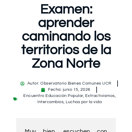
Examen:
aprender
caminando los
territorios de la
Zona Norte
Autor:
Observatorio Bienes Comunes UCR
Fecha:
junio 15, 2026
Encuentro Educación Popular
,
Extractivismos
,
Intercambios
,
Luchas por la vida
Muy bien, escuchen con