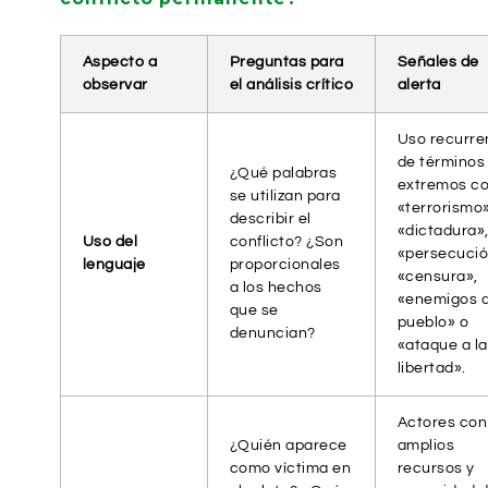
Aspecto a
Preguntas para
Señales de
observar
el análisis crítico
alerta
Uso recurre
de términos
¿Qué palabras
extremos c
se utilizan para
«terrorismo»
describir el
«dictadura»
Uso del
conflicto? ¿Son
«persecució
lenguaje
proporcionales
«censura»,
a los hechos
«enemigos d
que se
pueblo» o
denuncian?
«ataque a la
libertad».
Actores con
¿Quién aparece
amplios
como víctima en
recursos y