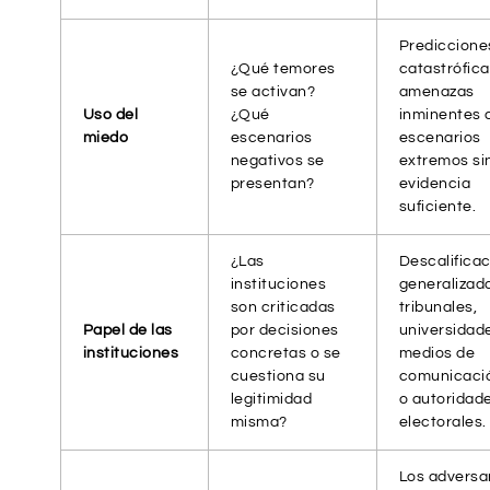
Prediccione
¿Qué temores
catastrófica
se activan?
amenazas
Uso del
¿Qué
inminentes 
miedo
escenarios
escenarios
negativos se
extremos si
presentan?
evidencia
suficiente.
¿Las
Descalifica
instituciones
generalizad
son criticadas
tribunales,
Papel de las
por decisiones
universidad
instituciones
concretas o se
medios de
cuestiona su
comunicaci
legitimidad
o autoridad
misma?
electorales.
Los adversa