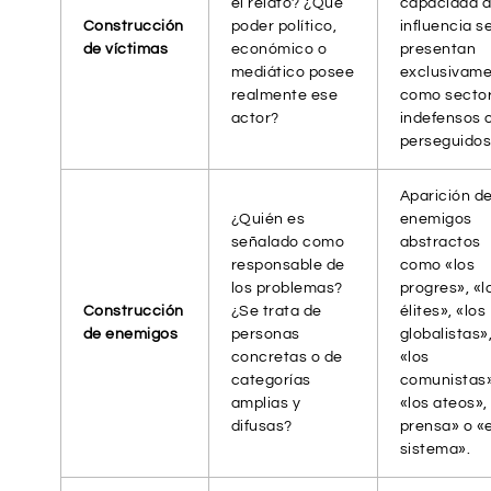
el relato? ¿Qué
capacidad 
Construcción
poder político,
influencia s
de víctimas
económico o
presentan
mediático posee
exclusivam
realmente ese
como secto
actor?
indefensos 
perseguidos
Aparición d
¿Quién es
enemigos
señalado como
abstractos
responsable de
como «los
los problemas?
progres», «l
Construcción
¿Se trata de
élites», «los
de enemigos
personas
globalistas»
concretas o de
«los
categorías
comunistas»
amplias y
«los ateos»,
difusas?
prensa» o «e
sistema».