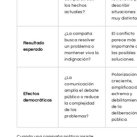
los hechos
describir
actuales?
situaciones
muy distinta
¿La campaña
El conflicto
busca resolver
parece más
Resultado
un problema o
importante 
esperado
mantener viva la
las posibles
indignación?
soluciones.
Polarización
¿La
creciente,
comunicación
simplificaci
amplía el debate
Efectos
extrema y
público o reduce
democráticos
debilitamien
la complejidad
de la
de los
deliberació
problemas?
pública.
Cuando una campaña política insiste