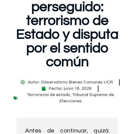
perseguido:
terrorismo de
Estado y disputa
por el sentido
común
Autor:
Observatorio Bienes Comunes UCR
Fecha:
junio 18, 2026
Terrorismo de estado
,
Tribunal Supremo de
Elecciones
Antes de continuar, quizá