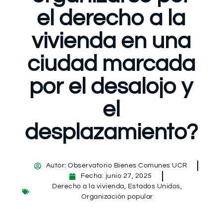
el derecho a la
vivienda en una
ciudad marcada
por el desalojo y
el
desplazamiento?
Autor:
Observatorio Bienes Comunes UCR
Fecha:
junio 27, 2025
Derecho a la vivienda
,
Estados Unidos
,
Organización popular