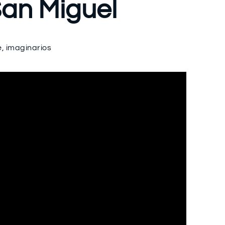
San Miguel
e
,
imaginarios