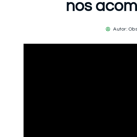
nos acomp
Autor:
Obs