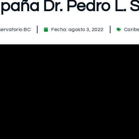
aña Dr. Pedro L. 
ervatorio BC
Fecha:
agosto 3, 2022
Carib