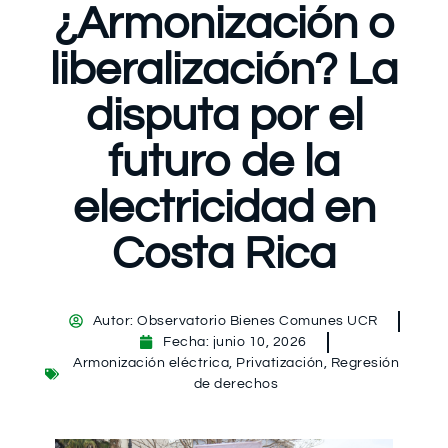
¿Armonización o
liberalización? La
disputa por el
futuro de la
electricidad en
Costa Rica
Autor:
Observatorio Bienes Comunes UCR
Fecha:
junio 10, 2026
Armonización eléctrica
,
Privatización
,
Regresión
de derechos