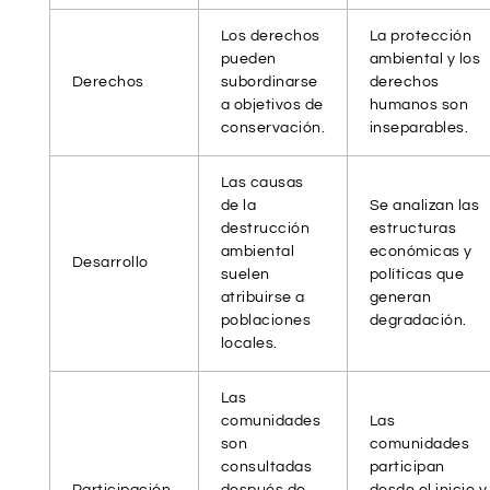
Los derechos
La protección
pueden
ambiental y los
Derechos
subordinarse
derechos
a objetivos de
humanos son
conservación.
inseparables.
Las causas
de la
Se analizan las
destrucción
estructuras
ambiental
económicas y
Desarrollo
suelen
políticas que
atribuirse a
generan
poblaciones
degradación.
locales.
Las
comunidades
Las
son
comunidades
consultadas
participan
Participación
después de
desde el inicio y