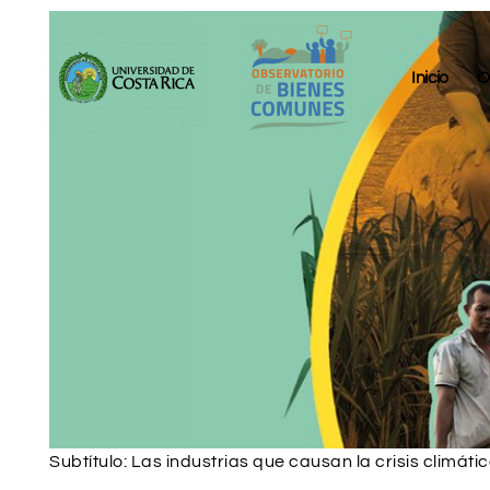
Inicio
O
Subtítulo: Las industrias que causan la crisis climát