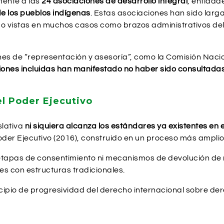
mente a las
24 asociaciones de desarrollo integral
, entidad
e los pueblos indígenas
. Estas asociaciones han sido la
endo vistas en muchos casos como brazos administrativos d
nes de “representación y asesoría”, como la Comisión Naci
iones incluidas han manifestado no haber sido consultadas
l Poder Ejecutivo
slativa
ni siquiera alcanza los estándares ya existentes en e
der Ejecutivo (2016), construido en un proceso más amplio
 etapas de consentimiento ni mecanismos de devolución de
es con estructuras tradicionales.
rincipio de progresividad del derecho internacional sobre 