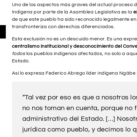
Uno de los aspectos más graves del actual proceso d
Indígena por parte de la Asamblea Legislativa es la
e
de que este pueblo ha sido reconocido legalmente en
transfronteriza con derechos diferenciados.
za
Esta exclusión no es un descuido menor. Es una expr
as
centralismo institucional y desconocimiento del Conve
todos
los pueblos indígenas afectados, no solo a aque
ha
Estado.
ba/abajo
Así lo expresa Federico Abrego líder indígena Ngäbe 
ntar
inuir
“Tal vez por eso es que a nosotros l
no nos toman en cuenta, porque no 
men.
administrativo del Estado. […] Noso
jurídica como pueblo, y decimos lo 