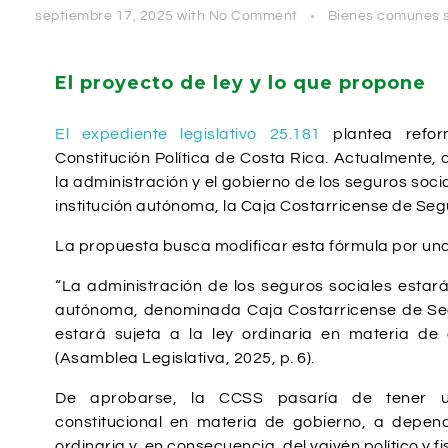
septiembre 17, 2025
with
No Comment
Bienes comunes s
El proyecto de ley y lo que propone
El expediente legislativo 25.181
plantea refor
Constitución Política de Costa Rica. Actualmente, 
la administración y el gobierno de los seguros soc
institución autónoma, la Caja Costarricense de Seg
La propuesta busca modificar esta fórmula por una 
“La administración de los seguros sociales estará
autónoma, denominada Caja Costarricense de Segu
estará sujeta a la ley ordinaria en materia de 
(Asamblea Legislativa, 2025, p. 6).
De aprobarse, la CCSS pasaría de tener 
constitucional en materia de gobierno, a depend
ordinaria y, en consecuencia, del vaivén político y fi