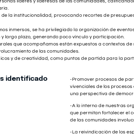
sonas líderes y lideresas de las comunidades, calificánd
ria.
ón de la institucionalidad, provocando recortes de presupu
os inmersos, se ha privilegiado la organización de evento
y largo plazo, generando poco vínculo y participación.
lturales que acompañamos están expuestos a contextos de m
nvolucramiento de las comunidades.
cos y de creatividad, como puntos de partida para la part
 identificado
-Promover procesos de part
vivenciales de los procesos
una perspectiva de democra
-A lo interno de nuestras o
que permitan fortalecer el 
de las comunidades involuc
-La reivindicación de los e