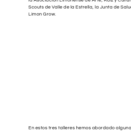
la Asociación Limonense de Arte, Raíz y Cultu
Scouts de Valle de la Estrella, la Junta de Salud
Limon Grow.
En estos tres talleres hemos abordado alguna