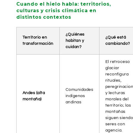
Cuando el hielo habla: territorios,
culturas y crisis climática en
distintos contextos
¿Quiénes
Territorio en
¿Qué está
habitan y
transformación
cambiando?
cuidan?
El retroceso
glaciar
reconfigura
rituales,
peregrinacio
Comunidades
Andes (alta
y lecturas
indígenas
montaña)
morales del
andinas
territorio; las
montañas
siguen siend
seres con
agencia.