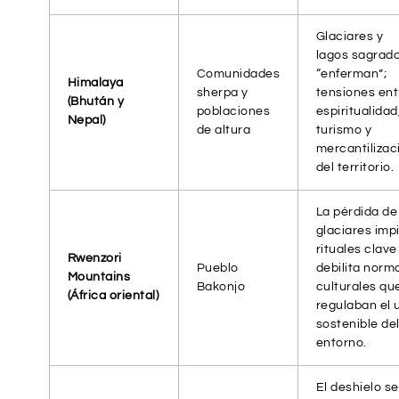
Glaciares y
lagos sagrad
Comunidades
“enferman”;
Himalaya
sherpa y
tensiones ent
(Bhután y
poblaciones
espiritualidad
Nepal)
de altura
turismo y
mercantilizac
del territorio.
La pérdida de
glaciares imp
rituales clave
Rwenzori
Pueblo
debilita norm
Mountains
Bakonjo
culturales qu
(África oriental)
regulaban el 
sostenible de
entorno.
El deshielo se