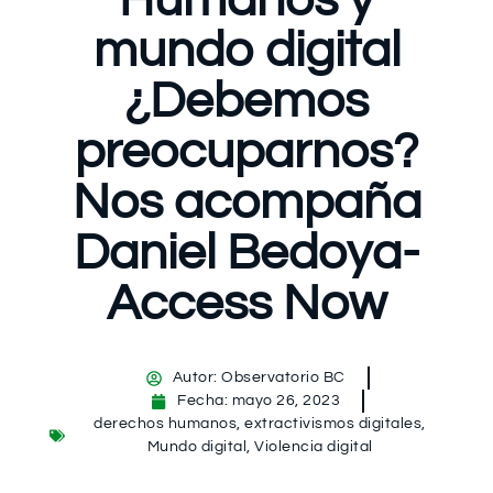
Humanos y
mundo digital
¿Debemos
preocuparnos?
Nos acompaña
Daniel Bedoya-
Access Now
Autor:
Observatorio BC
Fecha:
mayo 26, 2023
derechos humanos
,
extractivismos digitales
,
Mundo digital
,
Violencia digital