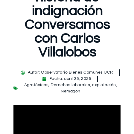
indignación
Conversamos
con Carlos
Villalobos
Autor:
Observatorio Bienes Comunes UCR
Fecha:
abril 25, 2025
Agrotóxicos
,
Derechos laborales
,
explotación
,
Nemagon