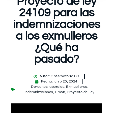
Proyecto de ley
24109 para las
indemnizaciones
a los exmulleros
¿Qué ha
pasado?
Autor:
Observatorio BC
Fecha:
junio 20, 2024
Derechos laborales
,
Exmuelleros
,
Indemnizaciones
,
Limón
,
Proyecto de Ley