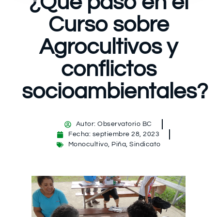
¿Qué pasó en el
Curso sobre
Agrocultivos y
conflictos
socioambientales?
Autor:
Observatorio BC
Fecha:
septiembre 28, 2023
Monocultivo
,
Piña
,
Sindicato