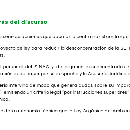
rás del discurso
serie de acciones que apuntan a centralizar el control polí
royecto de ley para reducir la desconcentración de la SETE
as.
al personal del SINAC y de órganos desconcentrados re
ación debe pasar por su despacho y la Asesoría Jurídica 
sterio intervino de modo que genera dudas sobre su impa
e
), emitiendo un criterio legal “por instrucciones superiore
nica.
o de la autonomía técnica que la Ley Orgánica del Ambient