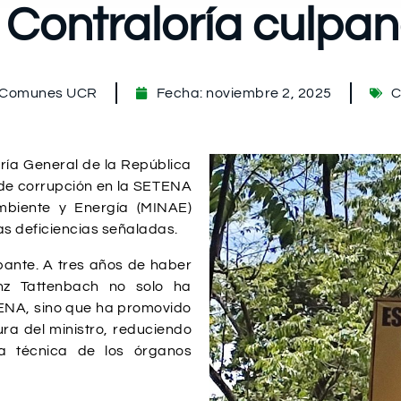
a Contraloría culpa
s Comunes UCR
Fecha:
noviembre 2, 2025
C
oría General de la República
 de corrupción en la SETENA
Ambiente y Energía (MINAE)
as deficiencias señaladas.
pante. A tres años de haber
anz Tattenbach no solo ha
TENA, sino que ha promovido
ra del ministro, reduciendo
ía técnica de los órganos