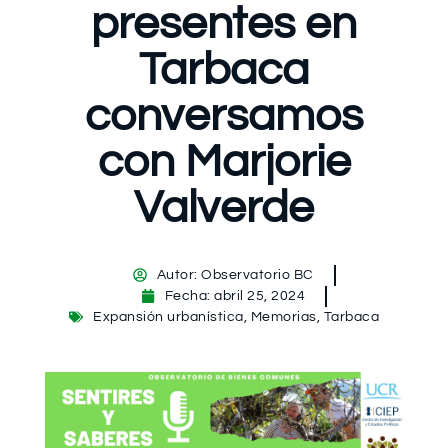
presentes en
Tarbaca
conversamos
con Marjorie
Valverde
Autor:
Observatorio BC
Fecha:
abril 25, 2024
Expansión urbanística
,
Memorias
,
Tarbaca