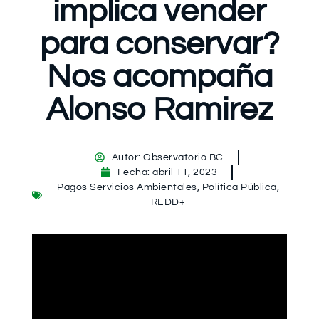
implica vender
para conservar?
Nos acompaña
Alonso Ramirez
Autor:
Observatorio BC
Fecha:
abril 11, 2023
Pagos Servicios Ambientales
,
Política Pública
,
REDD+