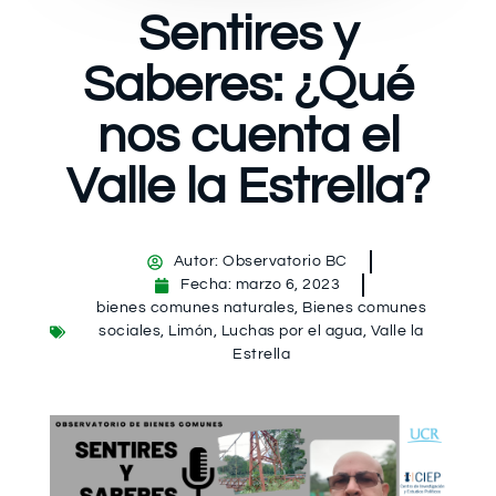
Sentires y
Saberes: ¿Qué
nos cuenta el
Valle la Estrella?
Autor:
Observatorio BC
Fecha:
marzo 6, 2023
bienes comunes naturales
,
Bienes comunes
sociales
,
Limón
,
Luchas por el agua
,
Valle la
Estrella