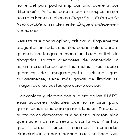
norte del país podría implicar una querella por
difamación. Así que, para no correr riesgos, mejor
nos referiremos a él como
Playa Pa…
,
El Proyecto
Innombrable
o simplemente
Él-que-no-debe-ser-
nombrado
.
Resulta que ahora opinar, criticar o simplemente
preguntar en redes sociales podría salirle caro a
quienes no tengan a mano un buen buffet de
abogados. Cuatro creadores de contenido lo
están aprendiendo por las malas, tras recibir
querellas del megaproyecto turístico que,
curiosamente, tiene más ganas de limpiar su
imagen que las costas que quiere ocupar.
Bienvenidas y bienvenidos a la era de las
SLAPP
:
esas acciones judiciales que no se usan para
ganar juicios, sino para ganar silencios. Porque el
punto no es demostrar que se tiene la razón, sino
que nadie más se atreva a alzar la voz. Y si hay
que lanzar unas cuantas demandas
ejemplarizantes para lograrlo, pues se hace. Así,