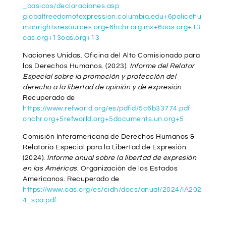
_basicos/declaraciones.asp
globalfreedomofexpression.columbia.edu
+6
policehu
manrightsresources.org
+6
hchr.org.mx
+6
oas.org
+13
oas.org
+13
oas.org
+13
Naciones Unidas. Oficina del Alto Comisionado para
los Derechos Humanos. (2023).
Informe del Relator
Especial sobre la promoción y protección del
derecho a la libertad de opinión y de expresión
.
Recuperado de
https://www.refworld.org/es/pdfid/5c6b33774.pdf
ohchr.org
+5
refworld.org
+5
documents.un.org
+5
Comisión Interamericana de Derechos Humanos &
Relatoría Especial para la Libertad de Expresión.
(2024).
Informe anual sobre la libertad de expresión
en las Américas
. Organización de los Estados
Americanos. Recuperado de
https://www.oas.org/es/cidh/docs/anual/2024/IA202
4_spa.pdf