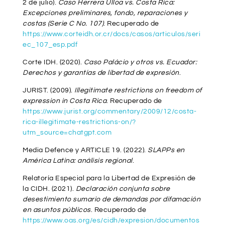
2 de julio).
Caso Herrera Ulloa vs. Costa Rica:
Excepciones preliminares, fondo, reparaciones y
costas (Serie C No. 107)
. Recuperado de
https://www.corteidh.or.cr/docs/casos/articulos/seri
ec_107_esp.pdf
Corte IDH. (2020).
Caso Palácio y otros vs. Ecuador:
Derechos y garantías de libertad de expresión
.
JURIST. (2009).
Illegitimate restrictions on freedom of
expression in Costa Rica
. Recuperado de
https://www.jurist.org/commentary/2009/12/costa-
rica-illegitimate-restrictions-on/?
utm_source=chatgpt.com
Media Defence y ARTICLE 19. (2022).
SLAPPs en
América Latina: análisis regional
.
Relatoría Especial para la Libertad de Expresión de
la CIDH. (2021).
Declaración conjunta sobre
desestimiento sumario de demandas por difamación
en asuntos públicos
. Recuperado de
https://www.oas.org/es/cidh/expresion/documentos