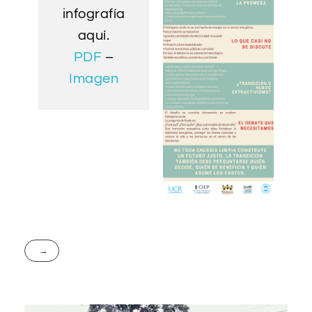
infografía
aquí.
PDF
–
Imagen