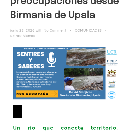
preocupaciones desde
Birmania de Upala
junio 22, 2026
with
No Comment
COMUNIDADES
extractivismos
Reproductor
00:00
00:00
de
audio
Un río que conecta territorio,