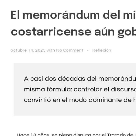
El memorándum del mie
costarricense aún go
octubre 14, 2025
with
No Comment
Reflexión
A casi dos décadas del memorándum 
misma fórmula: controlar el discurs
convirtió en el modo dominante de h
Hace 18 años, en plena disputa por el Tratado de