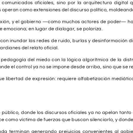
o comunicados oficiales, sino por la arquitectura digita
s operan como extensiones del discurso político, moldeando
eflexión, y el gobierno —como muchos actores de poder— ha
se emociona; en lugar de dialogar, se polariza.
 con inundar las redes de ruido, burlas y desinformación d
rdianes del relato oficial.
edagogía del miedo con la lógica algorítmica de la distr
nde el control ya no se impone desde arriba, sino que se r
que libertad de expresión: requiere alfabetización mediát
o público, donde los discursos oficiales ya no apelan tan
ce como víctima de fuerzas que buscan silenciarlo, y donde
cada terminan generando prejuicios convenientes al gobie