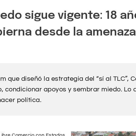
do sigue vigente: 18 año
bierna desde la amenaza
que diseñó la estrategia del “sí al TLC”, C
o, condicionar apoyos y sembrar miedo. Lo 
acer política.
 Libre Comercio con Estados