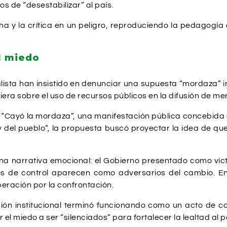
s de “desestabilizar” al país.
echa y la crítica en un peligro, reproduciendo la pedagog
l miedo
cialista han insistido en denunciar una supuesta “mordaza”
tiera sobre el uso de recursos públicos en la difusión de men
 “Cayó la mordaza”, una manifestación pública concebida c
 del pueblo”, la propuesta buscó proyectar la idea de que
 una narrativa emocional: el Gobierno presentado como víc
os de control aparecen como adversarios del cambio. En
iberación por la confrontación.
 institucional terminó funcionando como un acto de cohesi
r el miedo a ser “silenciados” para fortalecer la lealtad al p