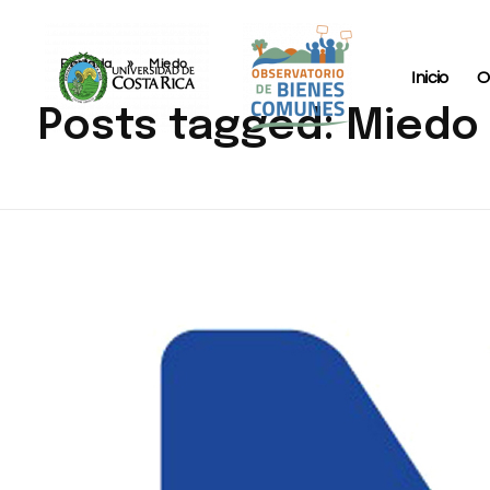
Portada
»
Miedo
Inicio
O
Posts tagged: Miedo