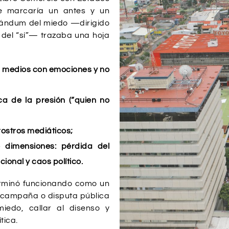
ue marcaría un antes y un
orándum del miedo —dirigido
 del “sí”— trazaba una hoja
s medios con emociones y no
ica de la presión (“quien no
rostros mediáticos;
o dimensiones: pérdida del
cional y caos político.
erminó funcionando como un
, campaña o disputa pública
iedo, callar al disenso y
tica.