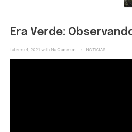
Era Verde: Observand
febrero 4, 2021
with
No Comment
NOTICIAS