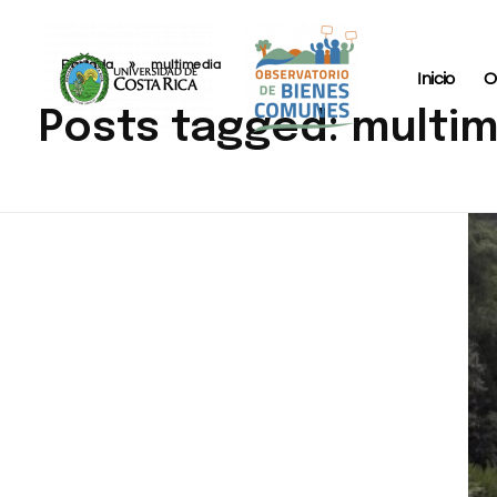
Portada
»
multimedia
Inicio
O
Posts tagged: multi