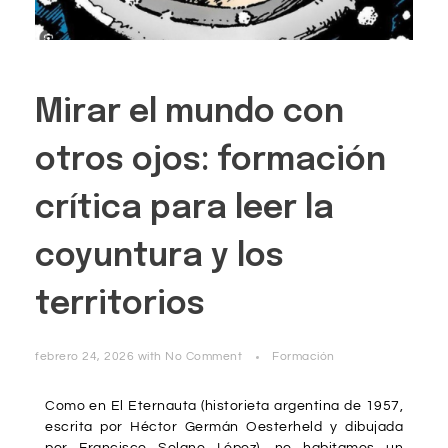
Mirar el mundo con
otros ojos: formación
crítica para leer la
coyuntura y los
territorios
febrero 24, 2026
with
No Comment
Formación
Como en
El Eternauta (historieta argentina de 1957,
escrita por Héctor Germán Oesterheld y dibujada
por Francisco Solano López)
, no habitamos un