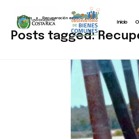
Portada
»
Recuperación espacio público
Inicio
O
Posts tagged: Recup