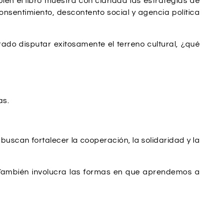
ien el libro muestra con claridad las estrategias de
sentimiento, descontento social y agencia política
grado disputar exitosamente el terreno cultural, ¿qué
as.
buscan fortalecer la cooperación, la solidaridad y la
. También involucra las formas en que aprendemos a