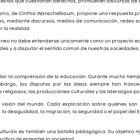
puestas que cuestionan derechos, promueven discursos de o
scismo, de Cinthia Wanschelbaum, propone una respuesta p
as, mediante discursos, medios de comunicación, redes soc
 la realidad.
neo no debe entenderse únicamente como un proyecto eco
des y a disputar el sentido común de nuestras sociedades.
liar la comprensión de la educación. Durante mucho tiem
mbargo, las disputas por las ideas siempre han trasce
 religiosos, las producciones culturales y los liderazgos p
 visión del mundo. Cada explicación sobre quiénes son 
, la desigualdad, la migración, la seguridad o el papel d
cultural» es también una batalla pedagógica. Su objetivo
ecífica de entender la sociedad.