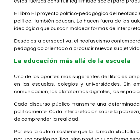
estas fuerzas construir legitimidad social para pro
El libro El proyecto político-pedagógico del neofa
política; también educan. Lo hacen fuera de las aul
ideológica que buscan moldear formas de interpretar
Desde esta perspectiva, el neofascismo contemporá
pedagógico orientado a producir nuevas subjetivida
La educación más allá de la escuela
Uno de los aportes más sugerentes del libro es amp
en las escuelas, colegios y universidades. Sin e
comunicación, las plataformas digitales, los espacios
Cada discurso público transmite una determinada
políticamente. Cada interpretación sobre la pobreza
de comprender la realidad.
Por eso la autora sostiene que la llamada «batalla 
por una opción política, sino producir una forma esp