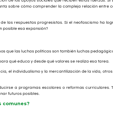
ión de los apoyos sociales que reciben estas fuerzas. Si b
nta sobre cómo comprender la compleja relación entre con
es de las respuestas progresistas. Si el neofascismo ha lo
on posible esa expansión?
rnos que las luchas políticas son también luchas pedagógic
ara qué educa y desde qué valores se realiza esa tarea.
 el individualismo y la mercantilización de la vida, otros 
educirse a programas escolares o reformas curriculares
inar futuros posibles.
es comunes?