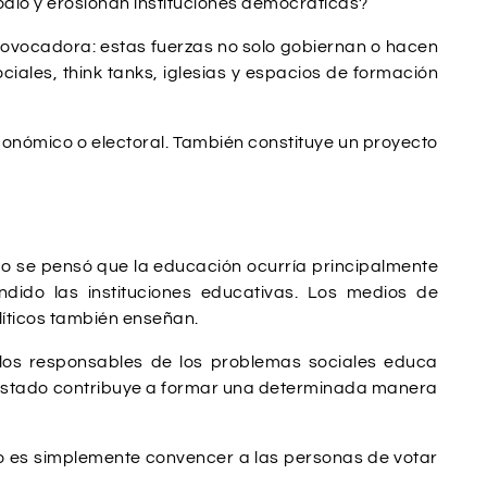
dio y erosionan instituciones democráticas?
rovocadora: estas fuerzas no solo gobiernan o hacen
iales, think tanks, iglesias y espacios de formación
nómico o electoral. También constituye un proyecto
po se pensó que la educación ocurría principalmente
ndido las instituciones educativas. Los medios de
olíticos también enseñan.
los responsables de los problemas sociales educa
el Estado contribuye a formar una determinada manera
 no es simplemente convencer a las personas de votar