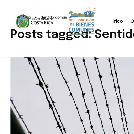
Portada
»
Sentido común
Inicio
O
Posts tagged: Senti