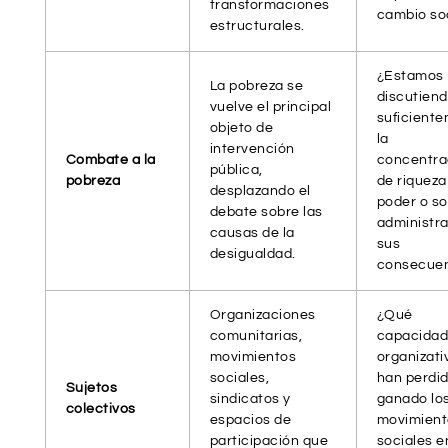
transformaciones
cambio so
estructurales.
¿Estamos
La pobreza se
discutien
vuelve el principal
suficient
objeto de
la
intervención
Combate a la
concentra
pública,
pobreza
de riqueza
desplazando el
poder o so
debate sobre las
administr
causas de la
sus
desigualdad.
consecuen
Organizaciones
¿Qué
comunitarias,
capacida
movimientos
organizati
sociales,
han perdid
Sujetos
sindicatos y
ganado lo
colectivos
espacios de
movimient
participación que
sociales e