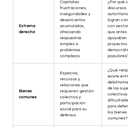
Capitaliza
¿Por qué c
frustraciones,
discursos
inseguridades y
autoritari
desencantos
logran co
Extrema
acumulados,
con secto
derecha
ofreciendo
que antes
respuestas
apoyaban
simples a
proyectos
problemas
democráti
complejos.
populares
¿Qué rela
Espacios,
existe entr
recursos y
debilitami
relaciones que
de los suj
Bienes
requieren gestión
colectivos
comunes
colectiva y
dificultad
participación
para defe
social para su
los bienes
defensa.
comunes?