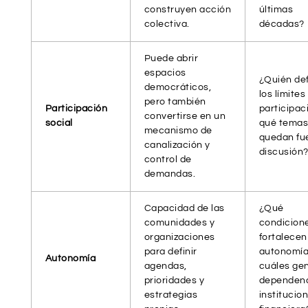
construyen acción
últimas
colectiva.
décadas?
Puede abrir
espacios
¿Quién de
democráticos,
los límites
pero también
Participación
participac
convertirse en un
social
qué tema
mecanismo de
quedan fu
canalización y
discusión
control de
demandas.
Capacidad de las
¿Qué
comunidades y
condicion
organizaciones
fortalecen
para definir
autonomía
Autonomía
agendas,
cuáles ge
prioridades y
dependen
estrategias
institucion