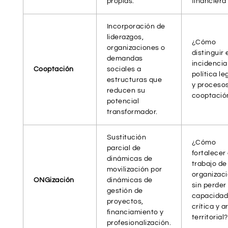
propias.
financiera
Incorporación de
liderazgos,
¿Cómo
organizaciones o
distinguir 
demandas
incidencia
Cooptación
sociales a
política le
estructuras que
y proceso
reducen su
cooptació
potencial
transformador.
Sustitución
¿Cómo
parcial de
fortalecer 
dinámicas de
trabajo de
movilización por
organizac
ONGización
dinámicas de
sin perder
gestión de
capacida
proyectos,
crítica y a
financiamiento y
territorial?
profesionalización.