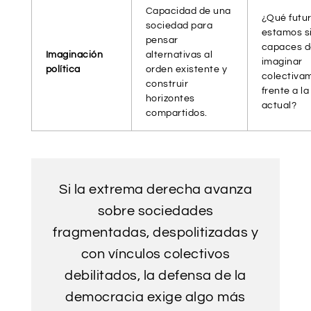
Capacidad de una
¿Qué futu
sociedad para
estamos s
pensar
capaces d
Imaginación
alternativas al
imaginar
política
orden existente y
colectiva
construir
frente a la
horizontes
actual?
compartidos.
Si la extrema derecha avanza
sobre sociedades
fragmentadas, despolitizadas y
con vínculos colectivos
debilitados, la defensa de la
democracia exige algo más