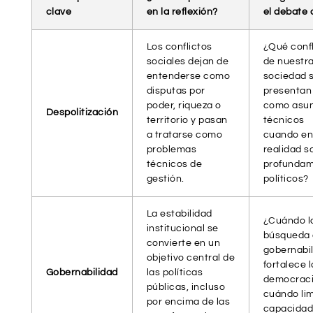
clave
en la reflexión?
el debate 
Los conflictos
¿Qué confl
sociales dejan de
de nuestr
entenderse como
sociedad 
disputas por
presentan
poder, riqueza o
como asu
Despolitización
territorio y pasan
técnicos
a tratarse como
cuando e
problemas
realidad s
técnicos de
profunda
gestión.
políticos?
La estabilidad
¿Cuándo l
institucional se
búsqueda
convierte en un
gobernabi
objetivo central de
fortalece l
Gobernabilidad
las políticas
democraci
públicas, incluso
cuándo lim
por encima de las
capacidad