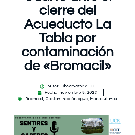
cierre del
Acueducto La
Tabla por
contaminación
de «Bromacil»
Autor:
Observatorio BC
Fecha:
noviembre 9, 2023
Bromacil
,
Contaminación agua
,
Monocultivos