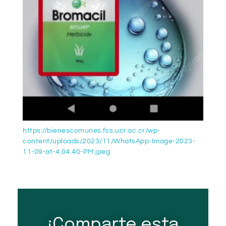
https://bienescomunes.fcs.ucr.ac.cr/wp-
content/uploads/2023/11/WhatsApp-Image-2023-
11-09-at-4.04.40-PM.jpeg
¡Comparte esta