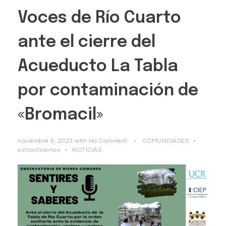
Voces de Río Cuarto
ante el cierre del
Acueducto La Tabla
por contaminación de
«Bromacil»
noviembre 9, 2023
with
No Comment
COMUNIDADES
extractivismos
NOTICIAS