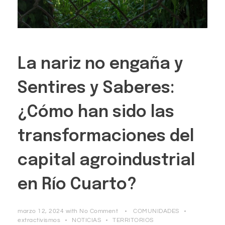
La nariz no engaña y
Sentires y Saberes:
¿Cómo han sido las
transformaciones del
capital agroindustrial
en Río Cuarto?
marzo 12, 2024
with
No Comment
COMUNIDADES
extractivismos
NOTICIAS
TERRITORIOS