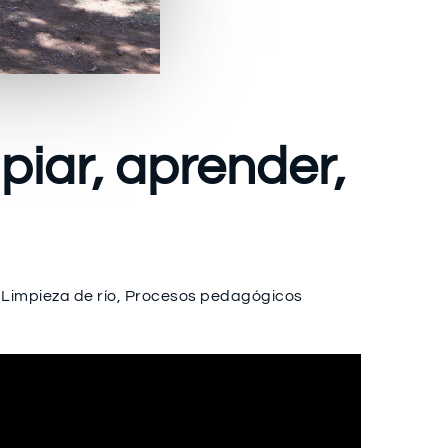
piar, aprender,
,
Limpieza de río
,
Procesos pedagógicos