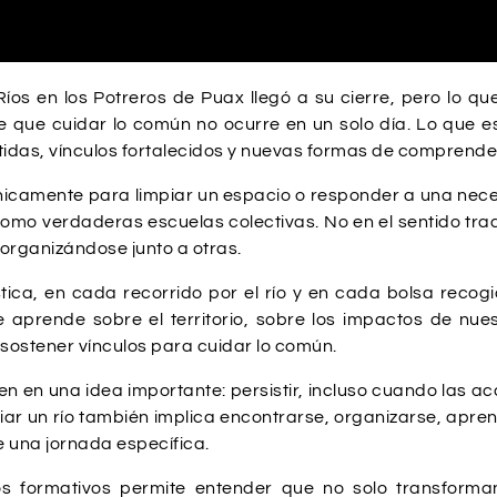
íos en los Potreros de Puax llegó a su cierre, pero lo q
 de que cuidar lo común no ocurre en un solo día. Lo que
das, vínculos fortalecidos y nuevas formas de comprender e
únicamente para limpiar un espacio o responder a una ne
 como verdaderas escuelas colectivas. No en el sentido tra
rganizándose junto a otras.
ica, en cada recorrido por el río y en cada bolsa recog
e aprende sobre el territorio, sobre los impactos de n
sostener vínculos para cuidar lo común.
en en una idea importante: persistir, incluso cuando las a
r un río también implica encontrarse, organizarse, apre
de una jornada específica.
s formativos permite entender que no solo transforman