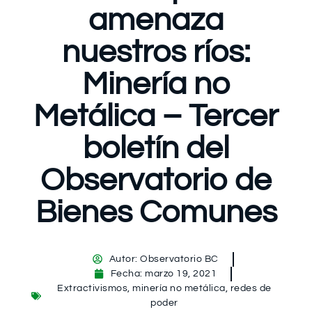
amenaza
nuestros ríos:
Minería no
Metálica – Tercer
boletín del
Observatorio de
Bienes Comunes
Autor:
Observatorio BC
Fecha:
marzo 19, 2021
Extractivismos
,
minería no metálica
,
redes de
poder