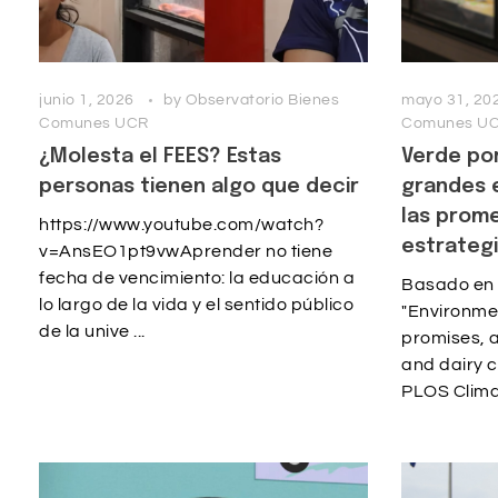
junio 1, 2026
by
Observatorio Bienes
mayo 31, 20
Comunes UCR
Comunes U
¿Molesta el FEES? Estas
Verde por
personas tienen algo que decir
grandes 
las prom
https://www.youtube.com/watch?
estrategi
v=AnsEO1pt9vwAprender no tiene
fecha de vencimiento: la educación a
Basado en e
lo largo de la vida y el sentido público
"Environmen
de la unive ...
promises, 
and dairy 
PLOS Climat