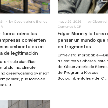
26
by
Observatorio Bienes
mayo 29, 2026
by
Observat
CR
Comunes UCR
 fuera: cómo las
Edgar Morin y la tarea
empresas convierten
pensar un mundo que 
esas ambientales en
en fragmentos
a de legitimación
Entrevista improbable—Bi
a Sentires y Saberes, est
l artículo científico
del Observatorio de Biene
tal claims, climate
del Programa Kioscos
and greenwashing by meat
Socioambientales y del C ...
companies", publicado en
e (20 ...