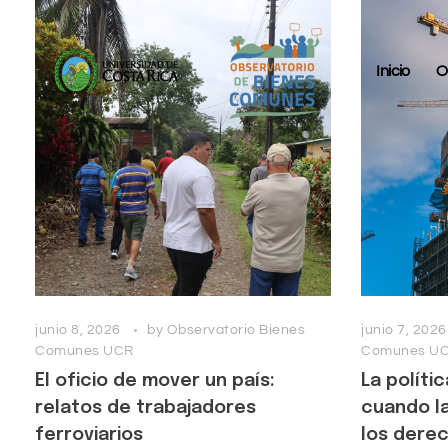
Inicio
O
junio 8, 2026
by
Observatorio Bienes
junio 7, 2026
Comunes UCR
Comunes U
El oficio de mover un país:
La políti
relatos de trabajadores
cuando la
ferroviarios
los dere