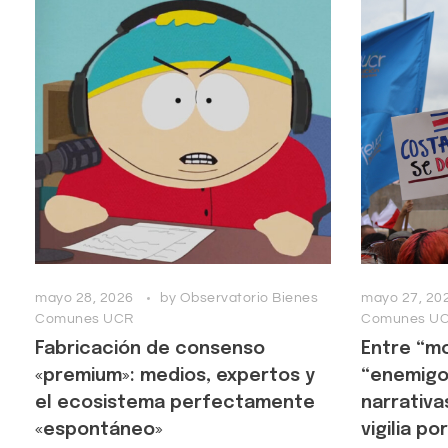
mayo 28, 2026
by
Observatorio Bienes
mayo 27, 20
Comunes UCR
Comunes U
Fabricación de consenso
Entre “m
«premium»: medios, expertos y
“enemigos
el ecosistema perfectamente
narrativa
«espontáneo»
vigilia p