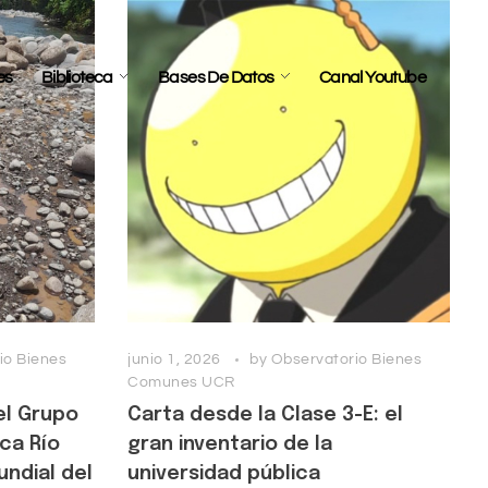
es
Biblioteca
Bases De Datos
Canal Youtube
io Bienes
junio 1, 2026
by
Observatorio Bienes
Comunes UCR
el Grupo
Carta desde la Clase 3-E: el
ca Río
gran inventario de la
ndial del
universidad pública