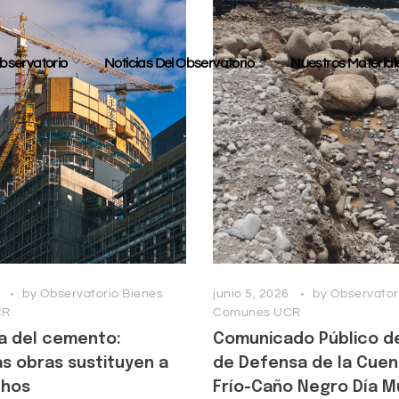
bservatorio
Noticias Del Observatorio
Nuestros Material
by
Observatorio Bienes
junio 5, 2026
by
Observator
CR
Comunes UCR
ca del cemento:
Comunicado Público d
s obras sustituyen a
de Defensa de la Cuen
chos
Frío-Caño Negro Día Mu