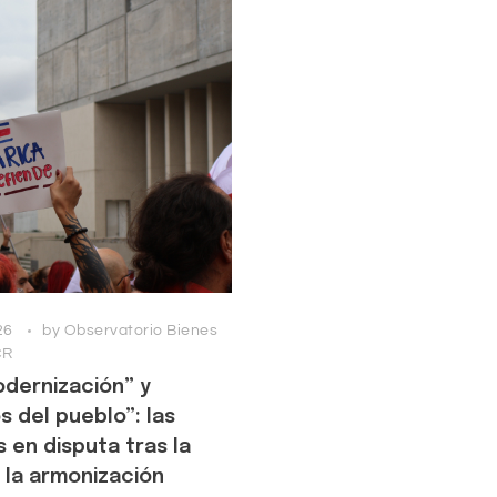
26
by
Observatorio Bienes
CR
odernización” y
 del pueblo”: las
s en disputa tras la
or la armonización