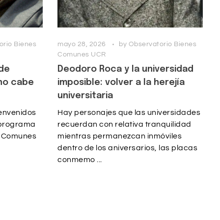
orio Bienes
mayo 28, 2026
by
Observatorio Bienes
Comunes UCR
 de
Deodoro Roca y la universidad
no cabe
imposible: volver a la herejía
universitaria
envenidos
Hay personajes que las universidades
e programa
recuerdan con relativa tranquilidad
s Comunes
mientras permanezcan inmóviles
dentro de los aniversarios, las placas
conmemo ...