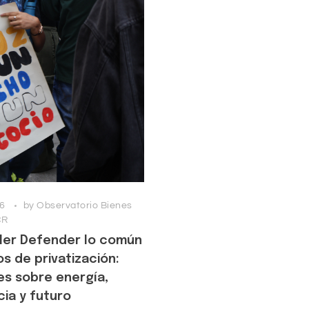
26
by
Observatorio Bienes
CR
ller Defender lo común
s de privatización:
es sobre energía,
ia y futuro