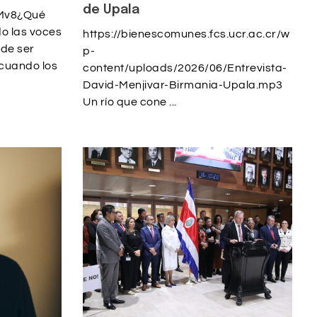
de Upala
dMv8¿Qué
o las voces
https://bienescomunes.fcs.ucr.ac.cr/w
de ser
p-
cuando los
content/uploads/2026/06/Entrevista-
David-Menjivar-Birmania-Upala.mp3
Un río que cone ...