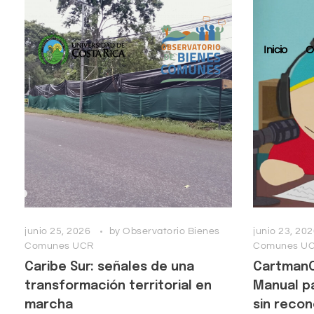
Inicio
O
junio 25, 2026
by
Observatorio Bienes
junio 23, 20
Comunes UCR
Comunes U
Caribe Sur: señales de una
CartmanC
transformación territorial en
Manual pa
marcha
sin reco