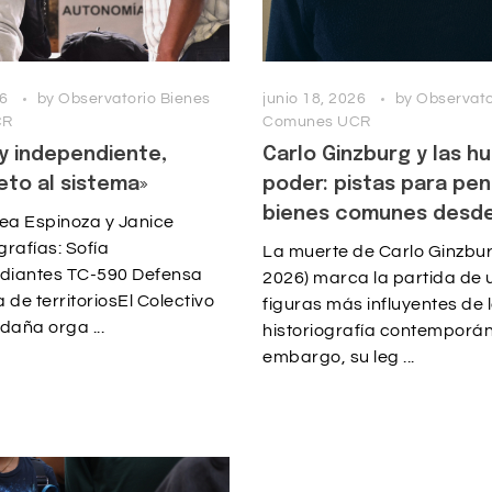
26
by
Observatorio Bienes
junio 18, 2026
by
Observato
CR
Comunes UCR
y independiente,
Carlo Ginzburg y las hu
eto al sistema»
poder: pistas para pen
bienes comunes desde
rea Espinoza y Janice
rafías: Sofía
La muerte de Carlo Ginzbur
udiantes TC-590 Defensa
2026) marca la partida de 
 de territoriosEl Colectivo
figuras más influyentes de 
daña orga ...
historiografía contemporán
embargo, su leg ...