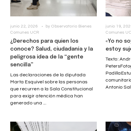
junio 22, 2026
by
Observatorio Bienes
junio 19, 20
Comunes UCR
Comunes U
¿Derechos para quien los
«Yo no so
conoce? Salud, ciudadanía y la
estoy suj
peligrosa idea de la “gente
Texto: And
sencilla”
PetersFotog
PadillaEst
Las declaraciones de la diputada
comunitaria
Marta Esquivel sobre las personas
Antonio Sal
que recurren a la Sala Constitucional
para exigir atención médica han
generado una ...