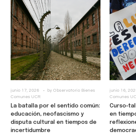
junio 17, 2026
by
Observatorio Bienes
junio 16, 20
Comunes UCR
Comunes U
La batalla por el sentido común:
Curso-ta
educación, neofascismo y
en tiempo
disputa cultural en tiempos de
reflexion
incertidumbre
democrac