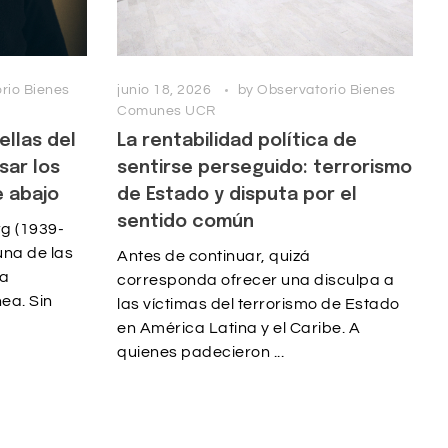
rio Bienes
junio 18, 2026
by
Observatorio Bienes
Comunes UCR
ellas del
La rentabilidad política de
sar los
sentirse perseguido: terrorismo
 abajo
de Estado y disputa por el
sentido común
g (1939-
una de las
Antes de continuar, quizá
la
corresponda ofrecer una disculpa a
ea. Sin
las víctimas del terrorismo de Estado
en América Latina y el Caribe. A
quienes padecieron ...