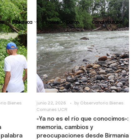
es
Biblioteca
Bases De Datos
Canal Youtube
rio Bienes
junio 22, 2026
by
Observatorio Bienes
Comunes UCR
«Ya no es el río que conocimos»:
a
memoria, cambios y
 palabra
preocupaciones desde Birmania