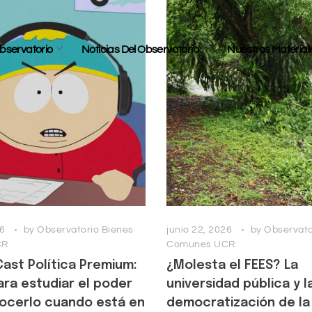
bservatorio
Noticias Del Observatorio
Nuestros Material
26
by
Observatorio Bienes
junio 22, 2026
by
Observato
CR
Comunes UCR
ast Política Premium:
¿Molesta el FEES? La
ra estudiar el poder
universidad pública y l
nocerlo cuando está en
democratización de la