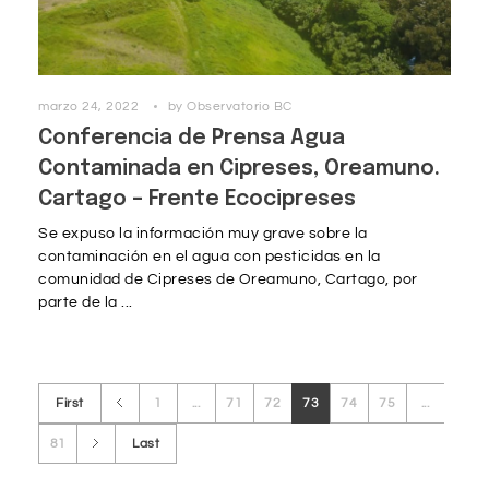
marzo 24, 2022
by
Observatorio BC
Conferencia de Prensa Agua
Contaminada en Cipreses, Oreamuno.
Cartago – Frente Ecocipreses
Se expuso la información muy grave sobre la
contaminación en el agua con pesticidas en la
comunidad de Cipreses de Oreamuno, Cartago, por
parte de la ...
First
1
...
71
72
73
74
75
...
81
Last