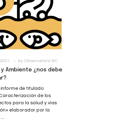
 2021
by
Observatorio BC
o y Ambiente ¿nos debe
ar?
 informe de titulado
 Caracterización de los
ectos para la salud y vías
ón» elaborador por la
...