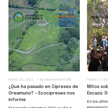
Inicio
O
marzo 22, 2022
by
Observatorio BC
marzo 11, 2
¿Qué ha pasado en Cipreses de
Mitos so
Oreamuno? – Ecocipreses nos
Escazú: 
informa
En los últi
empresaria