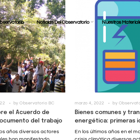
bservatorio
Noticias Del Observatorio
Nuestros Material
022
by
Observatorio BC
marzo 4, 2022
by
Observato
bre el Acuerdo de
Bienes comunes y tran
Documento del trabajo
energética: primeras 
mos años diversos actores
En los últimos años en el m
les han manifestado
crisis climática diversos a