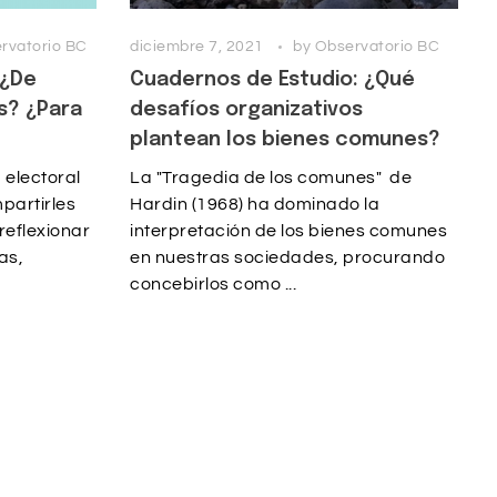
rvatorio BC
diciembre 7, 2021
by
Observatorio BC
:¿De
Cuadernos de Estudio: ¿Qué
s? ¿Para
desafíos organizativos
plantean los bienes comunes?
 electoral
La "Tragedia de los comunes" de
partirles
Hardin (1968) ha dominado la
reflexionar
interpretación de los bienes comunes
as,
en nuestras sociedades, procurando
concebirlos como ...