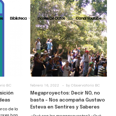
es
Biblioteca
Bases De Datos
Canal Youtube
rio BC
febrero 16, 2022
by
Observatorio BC
sición
Megaproyectos: Decir NO, no
ideas
basta – Nos acompaña Gustavo
Esteva en Sentires y Saberes
arco de la
ctores han