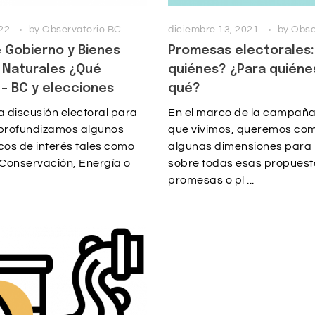
22
by
Observatorio BC
diciembre 13, 2021
by
Obse
 Gobierno y Bienes
Promesas electorales
Naturales ¿Qué
quiénes? ¿Para quiéne
– BC y elecciones
qué?
a discusión electoral para
En el marco de la campaña
 profundizamos algunos
que vivimos, queremos com
cos de interés tales como
algunas dimensiones para 
Conservación, Energía o
sobre todas esas propuest
promesas o pl ...