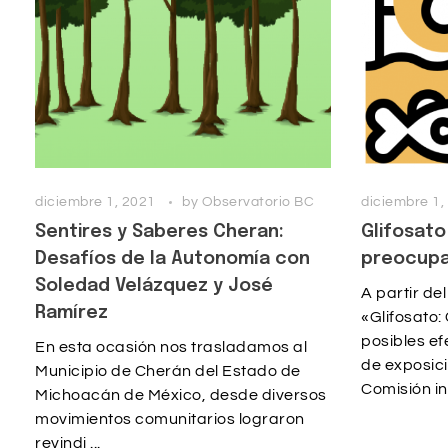
diciembre 1, 2021
by
Observatorio BC
diciembre 1,
Sentires y Saberes Cheran:
Glifosat
Desafíos de la Autonomía con
preocup
Soledad Velázquez y José
A partir del
Ramírez
«Glifosato:
posibles ef
En esta ocasión nos trasladamos al
de exposici
Municipio de Cherán del Estado de
Comisión in 
Michoacán de México, desde diversos
movimientos comunitarios lograron
revindi ...