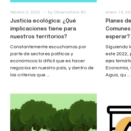
febrero 3, 2022
by
Observatorio BC
enero 14, 20
Justicia ecológica: ¿Qué
Planes de
implicaciones tiene para
Comunes 
nuestros territorios?
esperar? 
Constantemente escuchamos por
Siguiendo l
parte de sectores políticos y
este 2022,
económicos lo difícil que es hacer
ejes temáti
negocios en nuestro país, y dentro de
Economía, 
los criterios que ...
Agua, qu ...