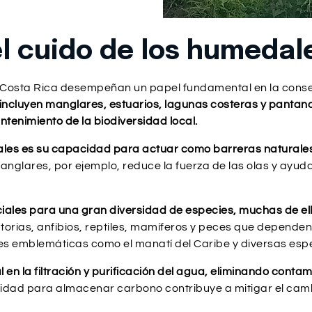
el cuido de los humedal
Costa Rica desempeñan un papel fundamental en la conserva
ncluyen manglares, estuarios, lagunas costeras y pantanos,
antenimiento de la biodiversidad local.
ales es su capacidad para actuar como barreras naturales 
nglares, por ejemplo, reduce la fuerza de las olas y ayuda 
iales para una gran diversidad de especies, muchas de ell
orias, anfibios, reptiles, mamíferos y peces que depende
es emblemáticas como el manatí del Caribe y diversas esp
l en la filtración y purificación del agua, eliminando cont
dad para almacenar carbono contribuye a mitigar el cambio