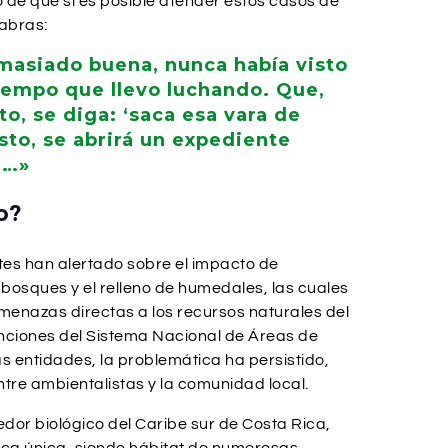
o de que sí es posible atender estos casos de
abras:
masiado buena, nunca había visto
tiempo que llevo luchando. Que,
, se diga: ‘saca esa vara de
esto, se abrirá un expediente
a…»
o?
es han alertado sobre el impacto de
 bosques y el relleno de humedales, las cuales
enazas directas a los recursos naturales del
enciones del Sistema Nacional de Áreas de
s entidades, la problemática ha persistido,
re ambientalistas y la comunidad local.
edor biológico del Caribe sur de Costa Rica,