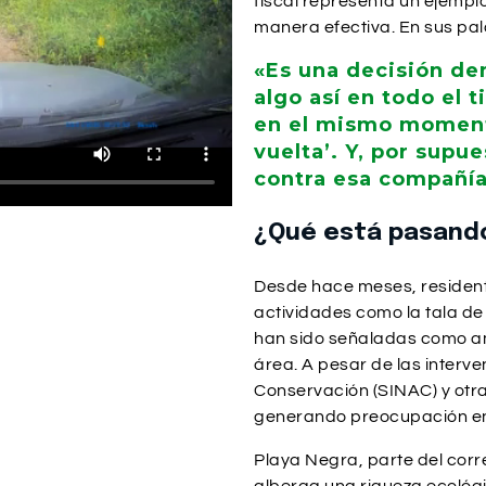
fiscal representa un ejempl
manera efectiva. En sus pal
«Es una decisión de
algo así en todo el 
en el mismo momento
vuelta’. Y, por supu
contra esa compañí
¿Qué está pasand
Desde hace meses, resident
actividades como la tala de
han sido señaladas como am
área. A pesar de las interv
Conservación (SINAC) y otra
generando preocupación ent
Playa Negra, parte del corr