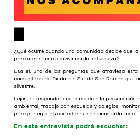
Utiliza
Reproductor
00:00
00:00
las
de
teclas
audio
¿Qué ocurre cuando una comunidad decide que la p
de
para aprender a convivir con la naturaleza?
flecha
arriba/abajo
Esa es una de las preguntas que atraviesa esta 
para
comunitaria de Piedades Sur de San Ramón que nac
aumentar
silvestre.
o
disminuir
Lejos de responder con el miedo o la persecución d
el
ambiental, trabajo con escuelas y colegios, monito
volumen.
para proteger los corredores biológicos de la zona.
En esta entrevista podrá escuchar: