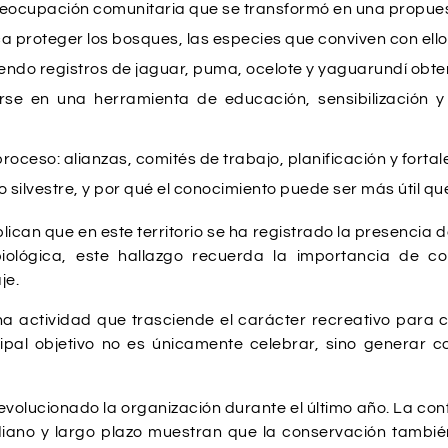
preocupación comunitaria que se transformó en una propue
ca proteger los bosques, las especies que conviven con ello
luyendo registros de jaguar, puma, ocelote y yaguarundí o
irse en una herramienta de educación, sensibilización y
roceso: alianzas, comités de trabajo, planificación y forta
o silvestre, y por qué el conocimiento puede ser más útil qu
lican que en este territorio se ha registrado la presencia d
iológica, este hallazgo recuerda la importancia de co
je.
una actividad que trasciende el carácter recreativo para
pal objetivo no es únicamente celebrar, sino generar con
olucionado la organización durante el último año. La conf
ediano y largo plazo muestran que la conservación tambi