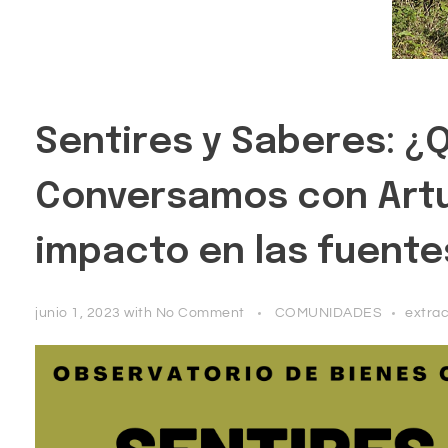
Sentires y Saberes: 
Conversamos con Artur
impacto en las fuente
junio 1, 2023
with
No Comment
COMUNIDADES
extrac