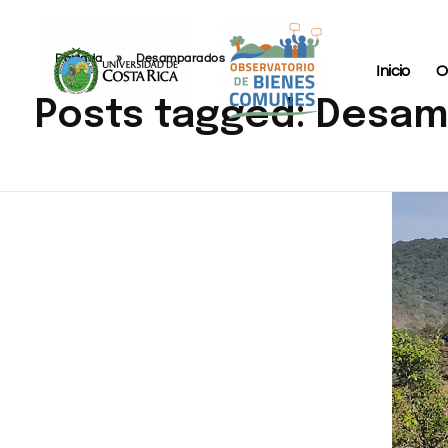
Portada
»
Desamparados
Inicio
O
Posts tagged: Desa