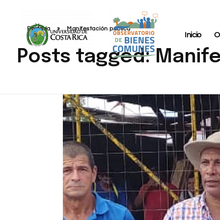
Portada
»
Manifestación pública
Inicio
O
Posts tagged: Manife