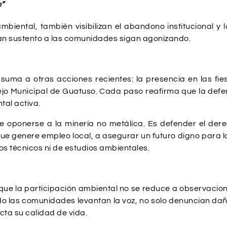
o”
biental, también visibilizan el abandono institucional y 
dan sustento a las comunidades sigan agonizando.
suma a otras acciones recientes: la presencia en las fie
ejo Municipal de Guatuso. Cada paso reafirma que la defen
tal activa.
ue oponerse a la minería no metálica. Es defender el der
que genere empleo local, a asegurar un futuro digno para l
s técnicos ni de estudios ambientales.
ue la participación ambiental no se reduce a observacione
las comunidades levantan la voz, no solo denuncian daños
ta su calidad de vida.