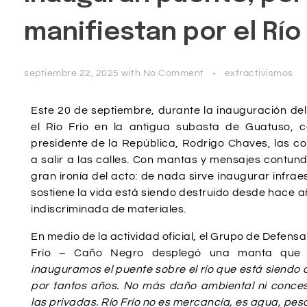
manifiestan por el Río 
septiembre 22, 2025
with
No Comment
extractivismos
Este 20 de septiembre, durante la inauguración de
el Río Frío en la antigua subasta de Guatuso, c
presidente de la República, Rodrigo Chaves, las c
a salir a las calles. Con mantas y mensajes contun
gran ironía del acto: de nada sirve inaugurar infraes
sostiene la vida está siendo destruido desde hace a
indiscriminada de materiales.
En medio de la actividad oficial, el Grupo de Defensa
Frío – Caño Negro desplegó una manta que
inauguramos el puente sobre el río que está siendo
por tantos años. No más daño ambiental ni conces
las privadas. Río Frío no es mercancía, es agua, pes