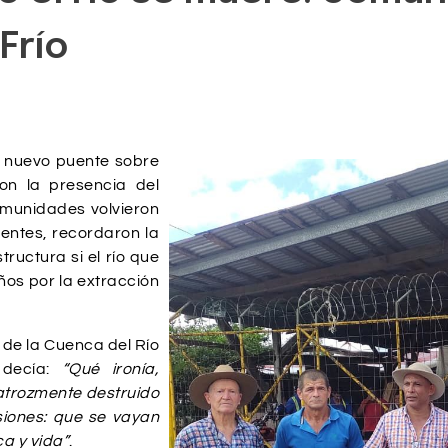
Frío
l nuevo puente sobre
on la presencia del
omunidades volvieron
dentes, recordaron la
tructura si el río que
ños por la extracción
 de la Cuenca del Río
 decía:
“Qué ironía,
 atrozmente destruido
iones: que se vayan
ca y vida”
.