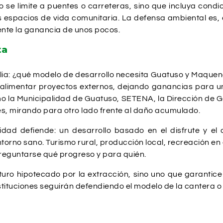
 no se limite a puentes o carreteras, sino que incluya con
 espacios de vida comunitaria. La defensa ambiental es, e
ente la ganancia de unos pocos.
ta
ia: ¿qué modelo de desarrollo necesita Guatuso y Maqueng
a alimentar proyectos externos, dejando ganancias para 
mo la Municipalidad de Guatuso, SETENA, la Dirección de Ge
, mirando para otro lado frente al daño acumulado.
dad defiende: un desarrollo basado en el disfrute y el
torno sano. Turismo rural, producción local, recreación en 
 preguntarse qué progreso y para quién.
turo hipotecado por la extracción, sino uno que garantice
instituciones seguirán defendiendo el modelo de la cantera 