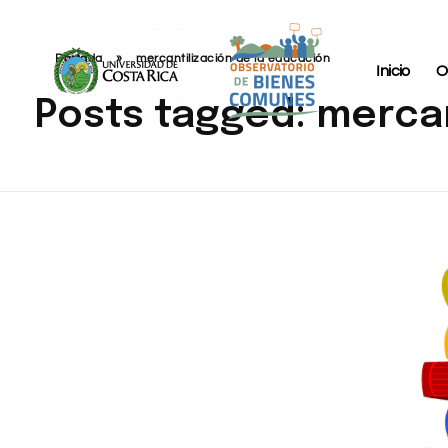
Portada
»
mercantilización de la educación
Inicio
O
Posts tagged: mercan