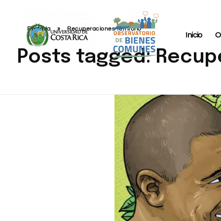
Portada
»
Recuperaciones territorio
Inicio
O
Posts tagged: Recupe