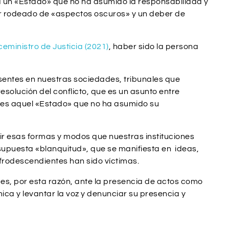
a un «Estado» que no ha asumido la responsabilidad y
tar rodeado de «aspectos oscuros» y un deber de
eministro de Justicia (2021)
, haber sido la persona
esentes en nuestras sociedades, tribunales que
olución del conflicto, que es un asunto entre
 es aquel «Estado» que no ha asumido su
r esas formas y modos que nuestras instituciones
a supuesta «blanquitud», que se manifiesta en ideas,
afrodescendientes han sido víctimas.
es, por esta razón, ante la presencia de actos como
mica y levantar la voz y denunciar su presencia y