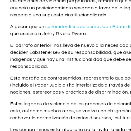
las acciones de violencia perpetradas, remarca que e
enuncia un posicionamiento sesgado a favor de la legi
respeto a una supuesta «institucionalidad».
A pesar que un
señor identificado como Juan Eduardo V
que asesinó a Jehry Rivera Rivera.
El párrafo anterior, nos lleva de nuevo a la necesida
deciden «abstenerse» de su responsabilidad, que alud
indígenas y que hay una institucionalidad que debe 
responsabilidad.
Esta maraña de contrasentidos, representa lo que po
(incluido el Poder Judicial) ha interiorizado a través 
nociones, estereotipos y prácticas de discriminación,
Estos legados de violencia de los procesos de coloni
este, así como muchos otros, se vuelve una obligación 
rechazar la normalización de estos discursos, instituc
Les compartimos esta infografía para invitar a esta re