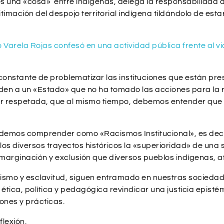
s una «cosa» entre indígenas, delega la responsabilidad 
timación del despojo territorial indígena tildándolo de es
arela Rojas confesó en una actividad pública frente al vic
d constante de problematizar las instituciones que están pr
en a un «Estado» que no ha tomado las acciones para la res
ser respetada, que al mismo tiempo, debemos entender que
demos comprender como «Racismos Institucional», es deci
de los diversos trayectos históricos la «superioridad» de un
 marginación y exclusión que diversos pueblos indígenas, 
alismo y esclavitud, siguen entramado en nuestras sociedad
ética, política y pedagógica revindicar una justicia episté
iones y prácticas.
flexión.